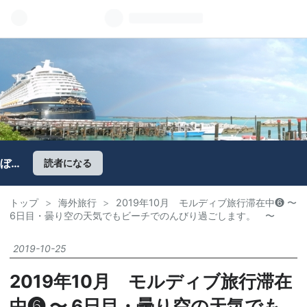
ぼち
読者になる
ぼち
旅行
トップ
>
海外旅行
>
2019年10月 モルディブ旅行滞在中❻ 〜
Ｂ
6日目・曇り空の天気でもビーチでのんびり過ごします。 〜
log
“sa
o散
2019
-
10
-
25
歩“
2019年10月 モルディブ旅行滞在
中❻ 〜 6日目・曇り空の天気でも