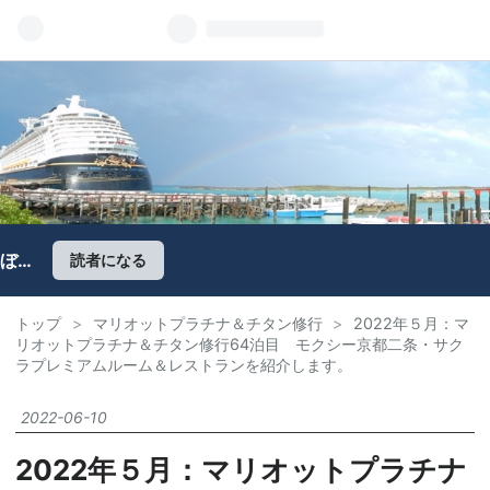
ぼち
読者になる
ぼち
旅行
トップ
>
マリオットプラチナ＆チタン修行
>
2022年５月：マ
Ｂ
リオットプラチナ＆チタン修行64泊目 モクシー京都二条・サク
log
ラプレミアムルーム＆レストランを紹介します。
“sa
o散
歩“
2022
-
06
-
10
2022年５月：マリオットプラチナ